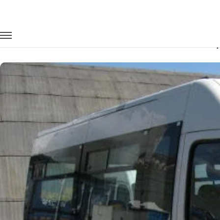
Главная
Автопарк
Микроавтобусы
Fiat Ducato
Заказать Fiat Ducato с водителем в С