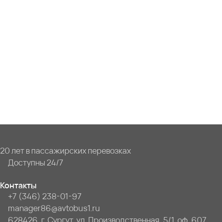
20 лет в пассажирских перевозках
Доступны 24/7
Контакты
+7 (346) 238-01-97
manager86@avtobus1.ru
628426, г. Сургут, ул. Производственная, 5/1, оф. 607